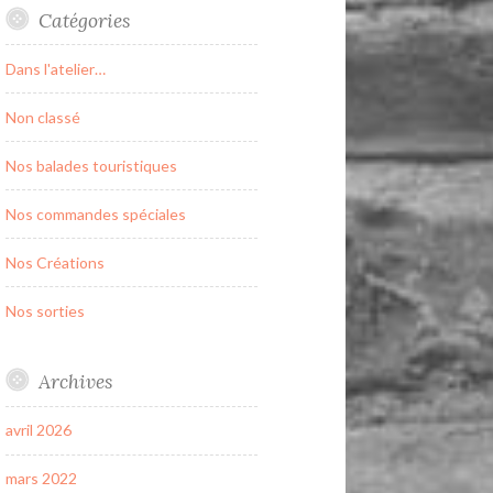
Catégories
Dans l'atelier…
Non classé
Nos balades touristiques
Nos commandes spéciales
Nos Créations
Nos sorties
Archives
avril 2026
mars 2022