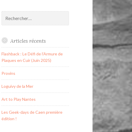
Rechercher :
Articles récents
Flashback : Le Défi de l’Armure de
Plaques en Cuir (Juin 2025)
Provins
Loguivy de la Mer
Art to Play Nantes
Les Geek-days de Caen première
édition !